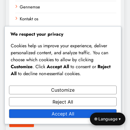
Gennemse
Kontakt os
We respect your privacy
Kategorier
Cookies help us improve your experience, deliver
personalized content, and analyze traffic. You can
Arena Milepæle
choose which cookies to allow by clicking
Daglige Belønninger
Customize
. Click
Accept All
to consent or
Reject
All
to decline non-essential cookies.
Invasion Milepæle
Customize
Søg
Reject All
Search
for:
Accept All
🌐 Language ▾