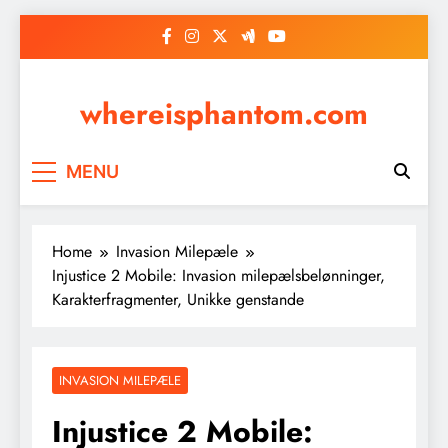
Skip
to
content
whereisphantom.com
MENU
Home
Invasion Milepæle
Injustice 2 Mobile: Invasion milepælsbelønninger,
Karakterfragmenter, Unikke genstande
INVASION MILEPÆLE
Injustice 2 Mobile: