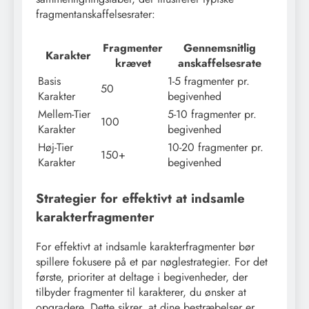
fragmentanskaffelsesrater:
Fragmenter
Gennemsnitlig
Karakter
krævet
anskaffelsesrate
Basis
1-5 fragmenter pr.
50
Karakter
begivenhed
Mellem-Tier
5-10 fragmenter pr.
100
Karakter
begivenhed
Høj-Tier
10-20 fragmenter pr.
150+
Karakter
begivenhed
Strategier for effektivt at indsamle
karakterfragmenter
For effektivt at indsamle karakterfragmenter bør
spillere fokusere på et par nøglestrategier. For det
første, prioriter at deltage i begivenheder, der
tilbyder fragmenter til karakterer, du ønsker at
opgradere. Dette sikrer, at dine bestræbelser er