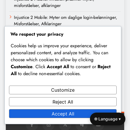
misforståelser, afklaringer
Injustice 2 Mobile: Myter om daglige login-belønninger,
Misforståelser, Afklaringer
We respect your privacy
Injustice 2 Mobile: Daglige loginbelønninger tendenser,
Historiske data, Fremtidige forudsigelser
Cookies help us improve your experience, deliver
personalized content, and analyze traffic. You can
Injustice 2 Mobile: Daglige loginbelønninger,
choose which cookies to allow by clicking
fællesskabsindsigt, spilleroplevelser, deling af tips
Customize
. Click
Accept All
to consent or
Reject
All
to decline non-essential cookies.
Arkiv
Customize
March 2026
Reject All
February 2026
Accept All
🌐 Language ▾