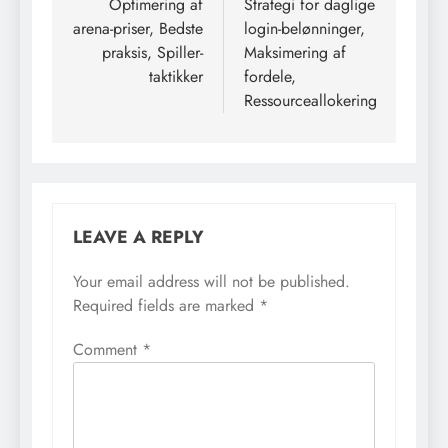
Optimering af
Strategi for daglige
arena-priser, Bedste
login-belønninger,
praksis, Spiller-
Maksimering af
taktikker
fordele,
Ressourceallokering
LEAVE A REPLY
Your email address will not be published.
Required fields are marked
*
Comment
*