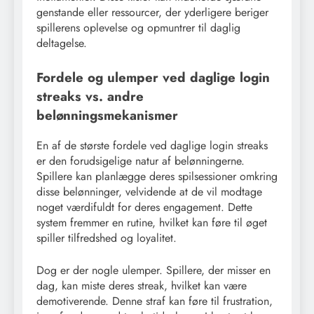
genstande eller ressourcer, der yderligere beriger
spillerens oplevelse og opmuntrer til daglig
deltagelse.
Fordele og ulemper ved daglige login
streaks vs. andre
belønningsmekanismer
En af de største fordele ved daglige login streaks
er den forudsigelige natur af belønningerne.
Spillere kan planlægge deres spilsessioner omkring
disse belønninger, velvidende at de vil modtage
noget værdifuldt for deres engagement. Dette
system fremmer en rutine, hvilket kan føre til øget
spiller tilfredshed og loyalitet.
Dog er der nogle ulemper. Spillere, der misser en
dag, kan miste deres streak, hvilket kan være
demotiverende. Denne straf kan føre til frustration,