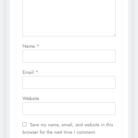
Name
*
Email
*
Website
Save my name, email, and website in this
browser for the next time I comment.