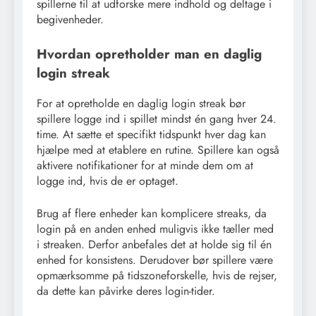
spillerne til at udforske mere indhold og deltage i
begivenheder.
Hvordan opretholder man en daglig
login streak
For at opretholde en daglig login streak bør
spillere logge ind i spillet mindst én gang hver 24.
time. At sætte et specifikt tidspunkt hver dag kan
hjælpe med at etablere en rutine. Spillere kan også
aktivere notifikationer for at minde dem om at
logge ind, hvis de er optaget.
Brug af flere enheder kan komplicere streaks, da
login på en anden enhed muligvis ikke tæller med
i streaken. Derfor anbefales det at holde sig til én
enhed for konsistens. Derudover bør spillere være
opmærksomme på tidszoneforskelle, hvis de rejser,
da dette kan påvirke deres login-tider.