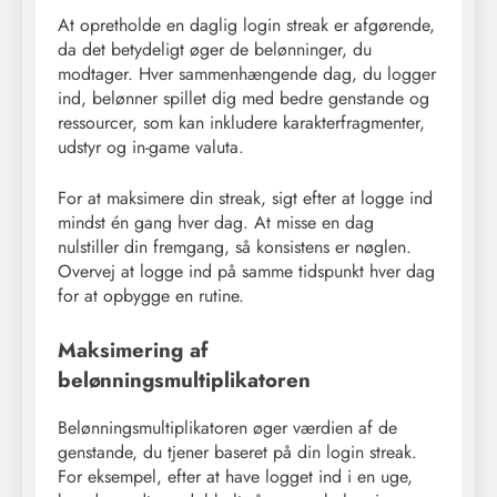
At opretholde en daglig login streak er afgørende,
da det betydeligt øger de belønninger, du
modtager. Hver sammenhængende dag, du logger
ind, belønner spillet dig med bedre genstande og
ressourcer, som kan inkludere karakterfragmenter,
udstyr og in-game valuta.
For at maksimere din streak, sigt efter at logge ind
mindst én gang hver dag. At misse en dag
nulstiller din fremgang, så konsistens er nøglen.
Overvej at logge ind på samme tidspunkt hver dag
for at opbygge en rutine.
Maksimering af
belønningsmultiplikatoren
Belønningsmultiplikatoren øger værdien af de
genstande, du tjener baseret på din login streak.
For eksempel, efter at have logget ind i en uge,