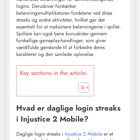
logins. Derudover forstærker
belønningsmultiplikatoren fordelene ved disse
streaks og andre aktiviteter, hvilket gør det
essentielt for at maksimere belønningerne i spillet.
Spillere kan også tjene bonuskister gennem
forskellige gameplay-handlinger, som giver
værdifulde genstande til at forbedre deres
karakterer og den samlede oplevelse.
Key sections in the article:
Hvad er daglige login streaks
i Injustice 2 Mobile?
Daglige login streaks i
Injustice 2 Mobile
er et