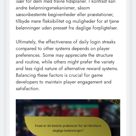
især for dem med travle tidsplaner. I kontrast kan
andre belønningsmekanismer, såsom
sæsonbestemte begivenheder eller præstationer,
tilbyde mere fleksibilitet og muligheder for at tjene
belønninger uden presset fra daglige forpligtelser.
Ultimately, the effectiveness of daily login streaks
compared to other systems depends on player
preferences. Some may appreciate the structure
and routine, while others might prefer the variety
and less rigid nature of alternative reward systems.
Balancing these factors is crucial for game
developers to maintain player engagement and
satisfaction.