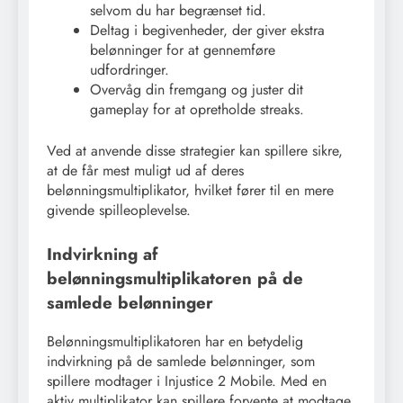
selvom du har begrænset tid.
Deltag i begivenheder, der giver ekstra
belønninger for at gennemføre
udfordringer.
Overvåg din fremgang og juster dit
gameplay for at opretholde streaks.
Ved at anvende disse strategier kan spillere sikre,
at de får mest muligt ud af deres
belønningsmultiplikator, hvilket fører til en mere
givende spilleoplevelse.
Indvirkning af
belønningsmultiplikatoren på de
samlede belønninger
Belønningsmultiplikatoren har en betydelig
indvirkning på de samlede belønninger, som
spillere modtager i Injustice 2 Mobile. Med en
aktiv multiplikator kan spillere forvente at modtage