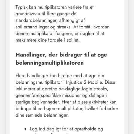
Typisk kan multiplikatoren variere fra et
grundniveau til flere gange de
standardbelønninger, afhængigt af
spillerhandlinger og streaks. At forstå, hvordan
denne multiplikator fungerer, er nøglen til at
maksimere dine fordele i spillet.
Handlinger, der bidrager til at øge
belønningsmultiplikatoren
Flere handlinger kan hjælpe med at øge din
belønningsmultiplikator i Injustice 2 Mobile. Disse
inkluderer at opretholde daglige login streaks,
gennemføre specifikke missioner og deltage i
særlige begivenheder. Hver af disse aktiviteter kan
bidrage til en højere multiplikator, hvilket forbedrer
dine samlede belønninger.
Log ind dagligt for at opretholde og