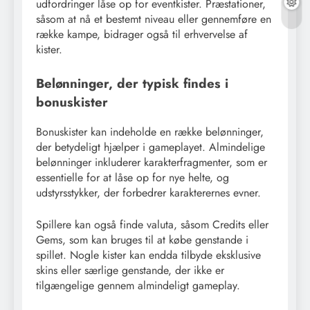
udfordringer låse op for eventkister. Præstationer,
såsom at nå et bestemt niveau eller gennemføre en
række kampe, bidrager også til erhvervelse af
kister.
Belønninger, der typisk findes i
bonuskister
Bonuskister kan indeholde en række belønninger,
der betydeligt hjælper i gameplayet. Almindelige
belønninger inkluderer karakterfragmenter, som er
essentielle for at låse op for nye helte, og
udstyrsstykker, der forbedrer karakterernes evner.
Spillere kan også finde valuta, såsom Credits eller
Gems, som kan bruges til at købe genstande i
spillet. Nogle kister kan endda tilbyde eksklusive
skins eller særlige genstande, der ikke er
tilgængelige gennem almindeligt gameplay.