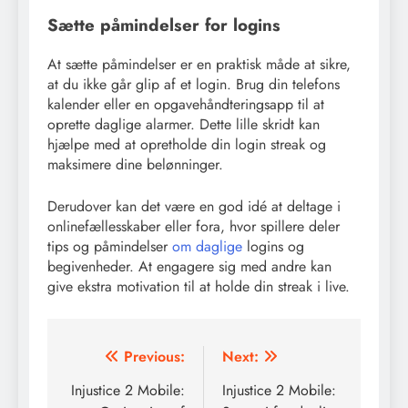
Sætte påmindelser for logins
At sætte påmindelser er en praktisk måde at sikre,
at du ikke går glip af et login. Brug din telefons
kalender eller en opgavehåndteringsapp til at
oprette daglige alarmer. Dette lille skridt kan
hjælpe med at opretholde din login streak og
maksimere dine belønninger.
Derudover kan det være en god idé at deltage i
onlinefællesskaber eller fora, hvor spillere deler
tips og påmindelser
om daglige
logins og
begivenheder. At engagere sig med andre kan
give ekstra motivation til at holde din streak i live.
Post
Previous:
Next:
navigation
Injustice 2 Mobile:
Injustice 2 Mobile: