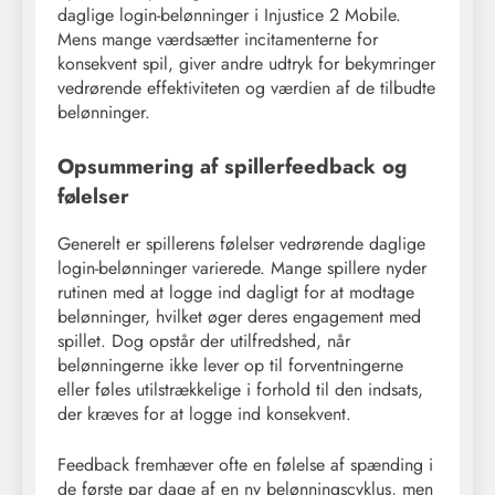
daglige login-belønninger i Injustice 2 Mobile.
Mens mange værdsætter incitamenterne for
konsekvent spil, giver andre udtryk for bekymringer
vedrørende effektiviteten og værdien af de tilbudte
belønninger.
Opsummering af spillerfeedback og
følelser
Generelt er spillerens følelser vedrørende daglige
login-belønninger varierede. Mange spillere nyder
rutinen med at logge ind dagligt for at modtage
belønninger, hvilket øger deres engagement med
spillet. Dog opstår der utilfredshed, når
belønningerne ikke lever op til forventningerne
eller føles utilstrækkelige i forhold til den indsats,
der kræves for at logge ind konsekvent.
Feedback fremhæver ofte en følelse af spænding i
de første par dage af en ny belønningscyklus, men