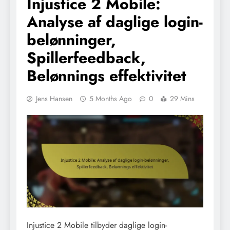
Injustice 2 Mobile:
Analyse af daglige login-
belønninger,
Spillerfeedback,
Belønnings effektivitet
Jens Hansen
5 Months Ago
0
29 Mins
Injustice 2 Mobile tilbyder daglige login-