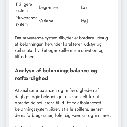
Tidligere
Begrænset
Lav
system
Nuværende
Variabel
Høj
system
Det nuværende system tilbyder et bredere udvalg
af belønninger, herunder karakterer, udstyr og
spilvaluta, hvilket øger spillerens motivation og
tilfredshed.
Analyse af belønningsbalance og
retfærdighed
At analysere balancen og retfærdigheden af
daglige login-belønninger er essentielt for at
opretholde spillerens tillid. Et velafbalanceret
belønningssystem sikrer, at alle spillere, uanset
deres forbrugsvaner, føler sig værdsat og inciteret.