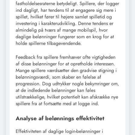
fastholdelsesraterne betydeligt. Spillere, der logger
ind dagligt, har tendens til at engagere sig mere i
spillet, hvilket fører til højere samlet spilletid og
investering i karakterudvikling. Denne tendens er
almindelig på tværs af mange mobilspil, hvor
daglige belønninger fungerer som en krog for at
holde spillerne tilbagevendende.
Feedback fra spillere fremhæver ofte vigtigheden
af disse belønninger for at opretholde interessen.
Mange spillere værdsætter den gradvise stigning i
belønningsværdi, som skaber en følelse af
progression. Dog udtrykker nogle bekymringer om,
at de indledende belønninger kan føles
utilstrækkelige, hvilket potentielt kan afskrække nye
spillere fra at fortsætte med at logge ind.
Analyse af belønnings effektivitet
Effektiviteten af daglige login-belønninger i