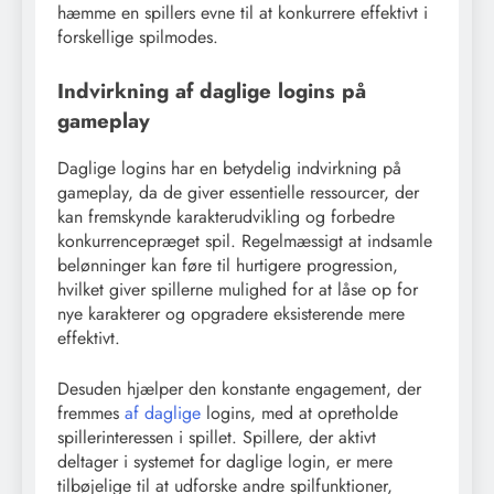
hæmme en spillers evne til at konkurrere effektivt i
forskellige spilmodes.
Indvirkning af daglige logins på
gameplay
Daglige logins har en betydelig indvirkning på
gameplay, da de giver essentielle ressourcer, der
kan fremskynde karakterudvikling og forbedre
konkurrencepræget spil. Regelmæssigt at indsamle
belønninger kan føre til hurtigere progression,
hvilket giver spillerne mulighed for at låse op for
nye karakterer og opgradere eksisterende mere
effektivt.
Desuden hjælper den konstante engagement, der
fremmes
af daglige
logins, med at opretholde
spillerinteressen i spillet. Spillere, der aktivt
deltager i systemet for daglige login, er mere
tilbøjelige til at udforske andre spilfunktioner,