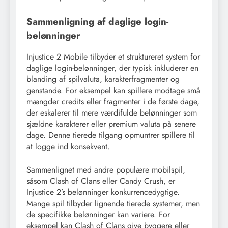
Sammenligning af daglige login-
belønninger
Injustice 2 Mobile tilbyder et struktureret system for
daglige login-belønninger, der typisk inkluderer en
blanding af spilvaluta, karakterfragmenter og
genstande. For eksempel kan spillere modtage små
mængder credits eller fragmenter i de første dage,
der eskalerer til mere værdifulde belønninger som
sjældne karakterer eller premium valuta på senere
dage. Denne tierede tilgang opmuntrer spillere til
at logge ind konsekvent.
Sammenlignet med andre populære mobilspil,
såsom Clash of Clans eller Candy Crush, er
Injustice 2’s belønninger konkurrencedygtige.
Mange spil tilbyder lignende tierede systemer, men
de specifikke belønninger kan variere. For
eksempel kan Clash of Clans give byggere eller