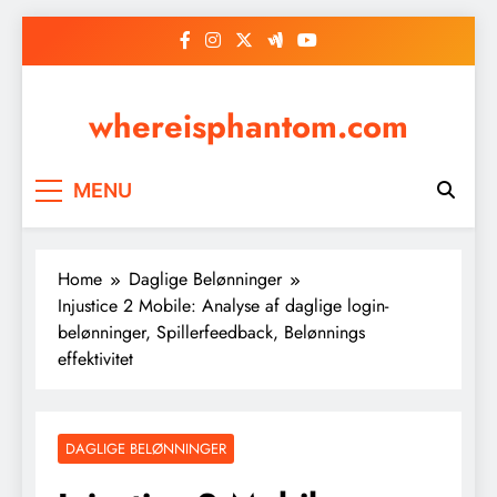
Skip
to
content
whereisphantom.com
MENU
Home
Daglige Belønninger
Injustice 2 Mobile: Analyse af daglige login-
belønninger, Spillerfeedback, Belønnings
effektivitet
DAGLIGE BELØNNINGER