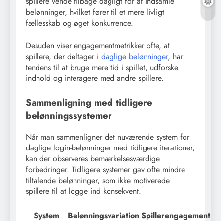
spillere vende tilbage dagligt for at indsamle
belønninger, hvilket fører til et mere livligt
fællesskab og øget konkurrence.
Desuden viser engagementmetrikker ofte, at
spillere, der deltager i
daglige belønninger
, har
tendens til at bruge mere tid i spillet, udforske
indhold og interagere med andre spillere.
Sammenligning med tidligere
belønningssystemer
Når man sammenligner det nuværende system for
daglige login-belønninger med tidligere iterationer,
kan der observeres bemærkelsesværdige
forbedringer. Tidligere systemer gav ofte mindre
tiltalende belønninger, som ikke motiverede
spillere til at logge ind konsekvent.
System
Belønningsvariation
Spillerengagement