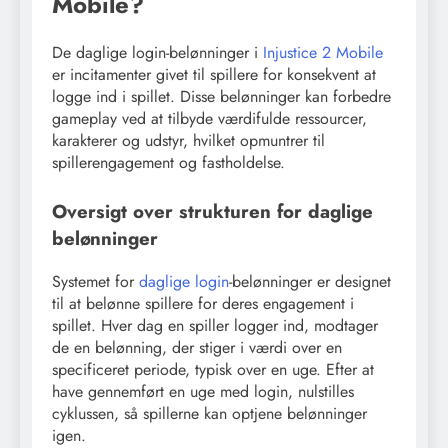
Mobile?
De daglige login-belønninger i
Injustice 2 Mobile
er incitamenter givet til spillere for konsekvent at
logge ind i spillet. Disse belønninger kan forbedre
gameplay ved at tilbyde værdifulde ressourcer,
karakterer og udstyr, hvilket opmuntrer til
spillerengagement og fastholdelse.
Oversigt over strukturen for daglige
belønninger
Systemet for
daglige login
-belønninger er designet
til at belønne spillere for deres engagement i
spillet. Hver dag en spiller logger ind, modtager
de en belønning, der stiger i værdi over en
specificeret periode, typisk over en uge. Efter at
have gennemført en uge med login, nulstilles
cyklussen, så spillerne kan optjene belønninger
igen.