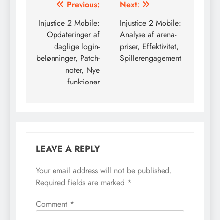
Post
Previous:
Next:
navigation
Injustice 2 Mobile:
Injustice 2 Mobile:
Opdateringer af
Analyse af arena-
daglige login-
priser, Effektivitet,
belønninger, Patch-
Spillerengagement
noter, Nye
funktioner
LEAVE A REPLY
Your email address will not be published.
Required fields are marked
*
Comment
*